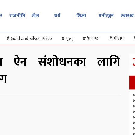
र
राजनीति
खेल
अर्थ
शिक्षा
मनोरञ्जन
स्वास्थ्य
#
Gold and Silver Price
#
मृत्यु
#
‘प्रचण्ड’
#
मौसम
वटा ऐन संशोधनका लागि
ाग