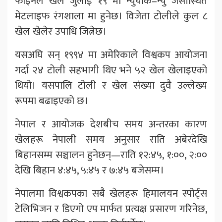
फाइनल खेल जुलाई १९ मा न्युयोर्क–न्यु जर्सीस्थित
मेटलाइफ रंगशाला मा हुनेछ। विजेता टोलीले कुल ८
खेल खेलेर उपाधि जित्नेछ।
यसअघि सन् १९९४ मा अमेरिकाले विश्वकप आयोजना
गर्दा २४ टोली सहभागी थिए भने ५२ खेल खेलाइएको
थियो। यसपालि टोली र खेल संख्या दुवै उल्लेख्य
रूपमा बढाइएको छ।
नेपाल र आयोजक देशबीच समय अन्तरका कारण
खेलहरू नेपाली समय अनुसार राति अबेरदेखि
बिहानसम्म सञ्चालन हुनेछन्—राति १२:४५, १:००, २:००
देखि बिहान ४:४५, ५:४५ र ७:४५ बजेसम्म।
नेपालमा विश्वकपका सबै खेलहरू हिमालयन स्पोर्ट्स
टेलिभिजन र डिएगो एप मार्फत प्रत्यक्ष प्रसारण गरिनेछ,