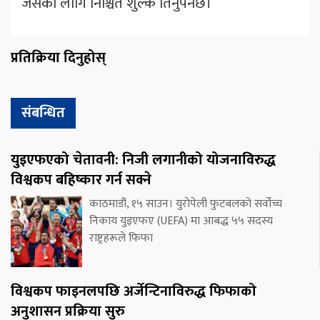
जसका लागि निश्चित शुल्क तिर्नुपर्नेछ।
प्रतिक्रिया दिनुहोस्
संबन्धित
युइएफएको चेतावनी: निजी लगानीको योजनाविरुद्ध
विश्वकप बहिष्कार गर्न सक्ने
काठमाडौं, १५ साउन। युरोपेली फुटबलको सर्वोच्च
निकाय युइएफए (UEFA) मा आबद्ध ५५ सदस्य
राष्ट्रहरूले फिफा
विश्वकप फाइनलपछि अर्जेन्टिनाविरुद्ध फिफाको
अनुशासन प्रक्रिया सुरु