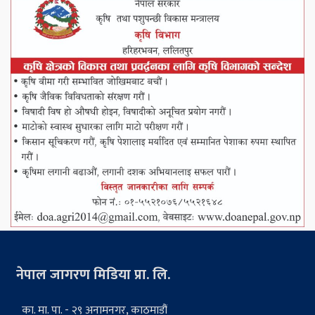
नेपाल जागरण मिडिया प्रा. लि.
का. मा. पा. - २९ अनामनगर, काठमाडौं