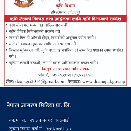
नेपाल जागरण मिडिया प्रा. लि.
का. मा. पा. - २९ अनामनगर, काठमाडौं
सूचना विभाग दर्ता नं. : ५७४/०७४-७५