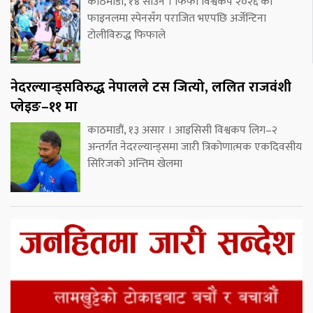
काठमाडौं, १४ साउन । फिफा विश्वकप २०२६ को
फाइनलमा स्पेनसँग पराजित भएपछि अर्जेन्टिना
टोलीविरुद्ध फिफाले
नेदरल्यान्ड्सविरुद्ध नेपालले टस जित्यो, ललित राजवंशी
प्लेइङ–११ मा
काठमाडौं, १३ असार । आइसिसी विश्वकप लिग–२
अन्तर्गत नेदरल्यान्ड्समा जारी त्रिकोणात्मक एकदिवसीय
सिरिजको अन्तिम खेलमा