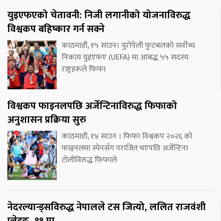
युइएफएको चेतावनी: निजी लगानीको योजनाविरुद्ध
विश्वकप बहिष्कार गर्न सक्ने
काठमाडौं, १५ साउन। युरोपेली फुटबलको सर्वोच्च
निकाय युइएफए (UEFA) मा आबद्ध ५५ सदस्य
राष्ट्रहरूले फिफा
विश्वकप फाइनलपछि अर्जेन्टिनाविरुद्ध फिफाको
अनुशासन प्रक्रिया सुरु
काठमाडौं, १४ साउन । फिफा विश्वकप २०२६ को
फाइनलमा स्पेनसँग पराजित भएपछि अर्जेन्टिना
टोलीविरुद्ध फिफाले
नेदरल्यान्ड्सविरुद्ध नेपालले टस जित्यो, ललित राजवंशी
प्लेइङ–११ मा