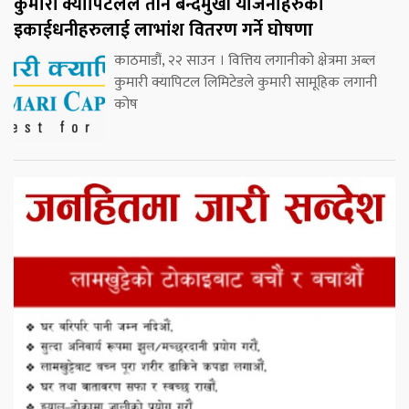
कुमारी क्यापिटलले तीन बन्दमुखी योजनाहरुका
इकाईधनीहरुलाई लाभांश वितरण गर्ने घोषणा
काठमाडौं, २२ साउन । वित्तिय लगानीको क्षेत्रमा अब्ल
कुमारी क्यापिटल लिमिटेडले कुमारी सामूहिक लगानी
कोष