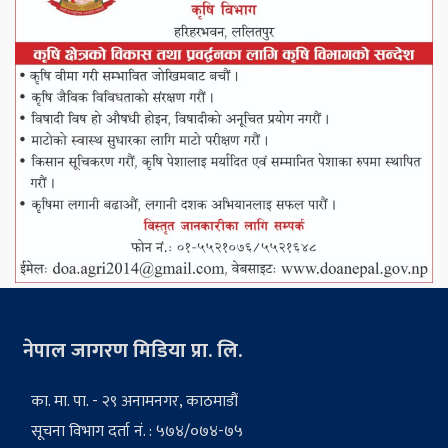
नेपाल जागरण मिडिया प्रा. लि.
का. मा. पा. - २९ अनामनगर, काठमाडौं
सूचना विभाग दर्ता नं. : ५७४/०७४-७५