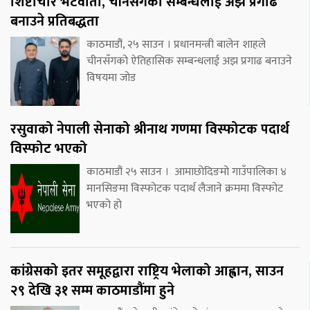
शिष्टाचार भेटवार्ता, चीनसँगको सम्बन्धलाई अझ प्रगाढ
बनाउने प्रतिबद्धता
काठमाडौं, २५ साउन । प्रधानमन्त्री बालेन शाहले
चीनसँगको ऐतिहासिक सम्बन्धलाई अझ प्रगाढ बनाउने
विषयमा जोड
रसुवाको नेपाली सेनाको श्रीनाथ गणमा विस्फोटक पदार्थ
विस्फोट भएको
काठमाडौं २५ साउन । आमाछोदिङमो गाउँपालिका ४
मानसिङमा विस्फोटक पदार्थ लैजाने क्रममा विस्फोट
भएको हो
कांग्रेसको इतर समूहद्वारा राष्ट्रिय भेलाको आह्वान, साउन
२९ देखि ३१ सम्म काठमाडौंमा हुने