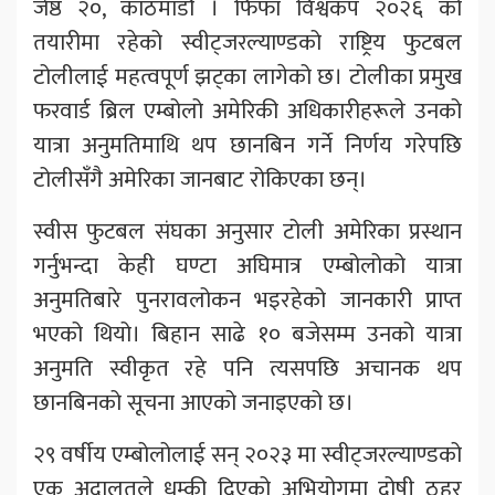
जेष्ठ २०, काठमाडौं । फिफा विश्वकप २०२६ को
तयारीमा रहेको स्वीट्जरल्याण्डको राष्ट्रिय फुटबल
टोलीलाई महत्वपूर्ण झट्का लागेको छ। टोलीका प्रमुख
फरवार्ड ब्रिल एम्बोलो अमेरिकी अधिकारीहरूले उनको
यात्रा अनुमतिमाथि थप छानबिन गर्ने निर्णय गरेपछि
टोलीसँगै अमेरिका जानबाट रोकिएका छन्।
स्वीस फुटबल संघका अनुसार टोली अमेरिका प्रस्थान
गर्नुभन्दा केही घण्टा अघिमात्र एम्बोलोको यात्रा
अनुमतिबारे पुनरावलोकन भइरहेको जानकारी प्राप्त
भएको थियो। बिहान साढे १० बजेसम्म उनको यात्रा
अनुमति स्वीकृत रहे पनि त्यसपछि अचानक थप
छानबिनको सूचना आएको जनाइएको छ।
२९ वर्षीय एम्बोलोलाई सन् २०२३ मा स्वीट्जरल्याण्डको
एक अदालतले धम्की दिएको अभियोगमा दोषी ठहर