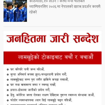
काठमााडौं, १० साउन । काभा मेन्स भलिबल
च्याम्पियनसिप २०२६ मा नेपालको खराब प्रदर्शन कायमै
रहेको