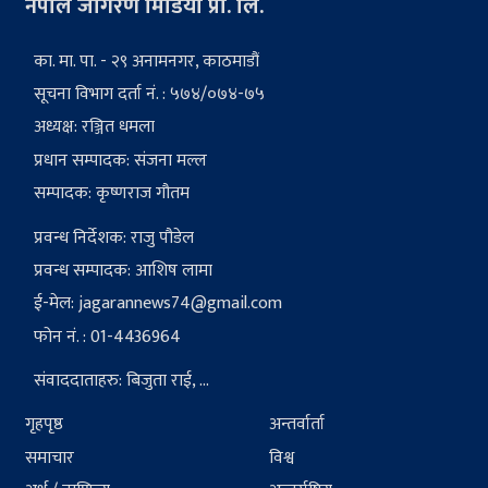
नेपाल जागरण मिडिया प्रा. लि.
का. मा. पा. - २९ अनामनगर, काठमाडौं
सूचना विभाग दर्ता नं. : ५७४/०७४-७५
अध्यक्ष: रञ्जित धमला
प्रधान सम्पादक: संजना मल्ल
सम्पादक: कृष्णराज गौतम
प्रवन्ध निर्देशक: राजु पौडेल
प्रवन्ध सम्पादक: आशिष लामा
ई-मेल:
jagarannews74@gmail.com
फोन नं. : 01-4436964
संवाददाताहरु: बिजुता राई, ...
गृहपृष्ठ
अन्तर्वार्ता
समाचार
विश्व