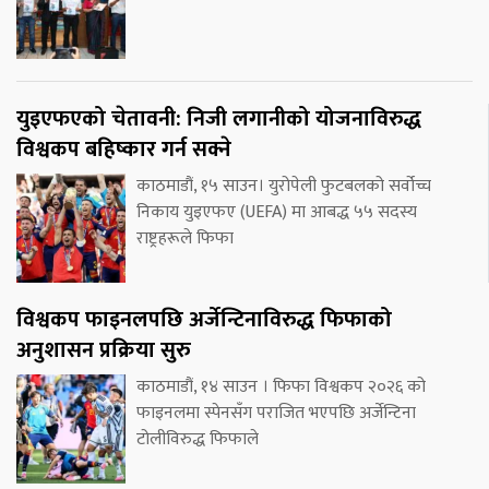
युइएफएको चेतावनी: निजी लगानीको योजनाविरुद्ध
विश्वकप बहिष्कार गर्न सक्ने
काठमाडौं, १५ साउन। युरोपेली फुटबलको सर्वोच्च
निकाय युइएफए (UEFA) मा आबद्ध ५५ सदस्य
राष्ट्रहरूले फिफा
विश्वकप फाइनलपछि अर्जेन्टिनाविरुद्ध फिफाको
अनुशासन प्रक्रिया सुरु
काठमाडौं, १४ साउन । फिफा विश्वकप २०२६ को
फाइनलमा स्पेनसँग पराजित भएपछि अर्जेन्टिना
टोलीविरुद्ध फिफाले