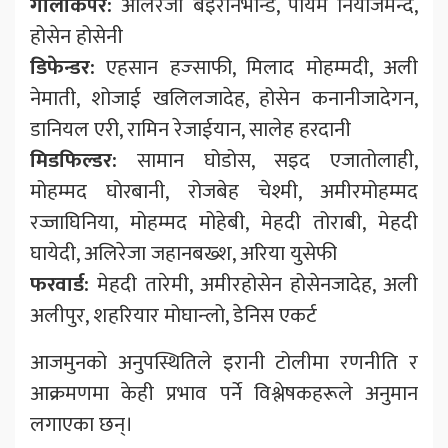
गोलकिपर:
अलिरेजा बेइरानभान्ड, पायम नियाजमन्द,
होसेन होसेनी
डिफेन्डर:
एहसान हज्साफी, मिलाद मोहम्मदी, अली
नेमाती, शोजाई खलिलजादेह, होसेन कनानीजादेगन,
डानियल एरी, रामिन रेजाईयान, सालेह हरदानी
मिडफिल्डर:
सामान घोडोस, सइद एजातोलाही,
मोहम्मद घोरबानी, रोजबेह चेश्मी, अमीरमोहम्मद
रज्जाघिनिया, मोहम्मद मोहेबी, मेहदी तोराबी, मेहदी
घायेदी, अलिरेजा जहानबख्श, अरिया युसेफी
फरवार्ड:
मेहदी तारेमी, अमीरहोसेन होसेनजादेह, अली
अलीपुर, शहरियार मोघान्लो, डेनिस एकर्ट
आजमुनको अनुपस्थितिले इरानी टोलीमा रणनीति र
आक्रमणमा केही प्रभाव पर्ने विश्लेषकहरूले अनुमान
लगाएका छन्।