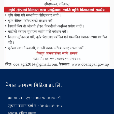
नेपाल जागरण मिडिया प्रा. लि.
का. मा. पा. - २९ अनामनगर, काठमाडौं
सूचना विभाग दर्ता नं. : ५७४/०७४-७५
अध्यक्ष: रञ्जित धमला