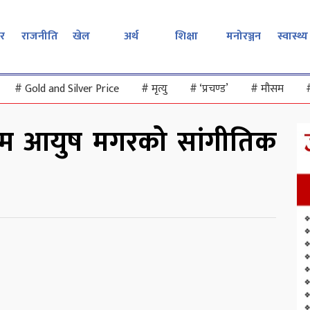
र
राजनीति
खेल
अर्थ
शिक्षा
मनोरञ्जन
स्वास्थ्य
#
Gold and Silver Price
#
मृत्यु
#
‘प्रचण्ड’
#
मौसम
म्म आयुष मगरको सांगीतिक