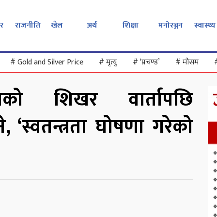
र
राजनीति
खेल
अर्थ
शिक्षा
मनोरञ्जन
स्वास्थ्य
#
Gold and Silver Price
#
मृत्यु
#
‘प्रचण्ड’
#
मौसम
िसँगको शिखर वार्तापछि
े, ‘स्वतन्त्रता घोषणा गरेको