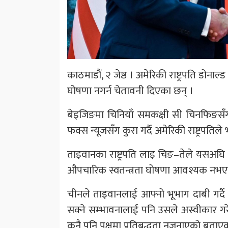
काठमाडौं, २ जेष्ठ । अमेरिकी राष्ट्रपति डोना
घोषणा नगर्न चेतावनी दिएका छन् ।
बेइजिङमा चिनियाँ समकक्षी सी चिनफिङसँग
फक्स न्यूजसँग कुरा गर्दै अमेरिकी राष्ट्रपतिले 
ताइवानका राष्ट्रपति लाइ चिङ–तेले यसअघि न
औपचारिक स्वतन्त्रता घोषणा आवश्यक नभए
चीनले ताइवानलाई आफ्नो भूभाग दाबी गर्द
सक्ने सम्भावनालाई पनि उसले अस्वीकार ग
कुनै पनि पक्षमा प्रतिबद्धता नजनाएको बताए