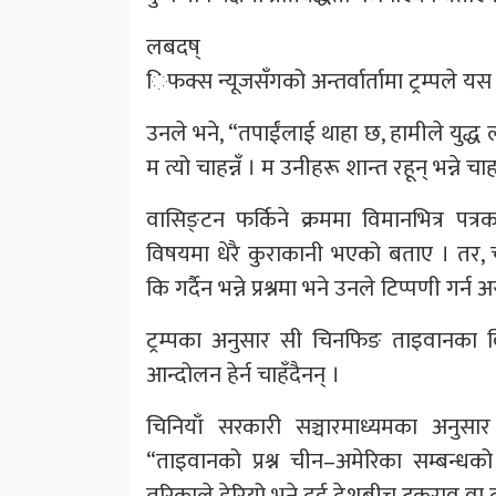
लबदष्
िफक्स न्यूजसँगको अन्तर्वार्तामा ट्रम्पले 
उनले भने, “तपाईंलाई थाहा छ, हामीले युद्ध ल
म त्यो चाहन्नँ । म उनीहरू शान्त रहून् भन्ने चा
वासिङ्टन फर्किने क्रममा विमानभित्र पत्
विषयमा धेरै कुराकानी भएको बताए । तर, च
कि गर्दैन भन्ने प्रश्नमा भने उनले टिप्पणी गर्न 
ट्रम्पका अनुसार सी चिनफिङ ताइवानका वि
आन्दोलन हेर्न चाहँदैनन् ।
चिनियाँ सरकारी सञ्चारमाध्यमका अनुसार 
“ताइवानको प्रश्न चीन–अमेरिका सम्बन्धको
तरिकाले हेरियो भने दुई देशबीच टकराव वा द्व