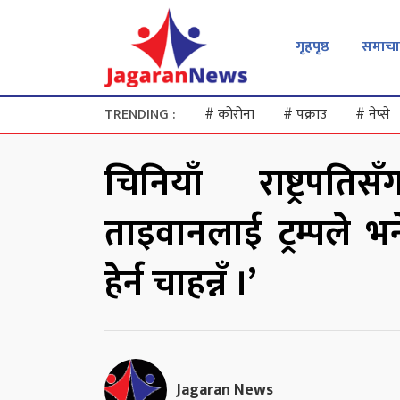
गृहपृष्ठ
समाचा
TRENDING :
#
कोरोना
#
पक्राउ
#
नेप्से
चिनियाँ राष्ट्रपत
ताइवानलाई ट्रम्पले भन
हेर्न चाहन्नँ ।’
Jagaran News