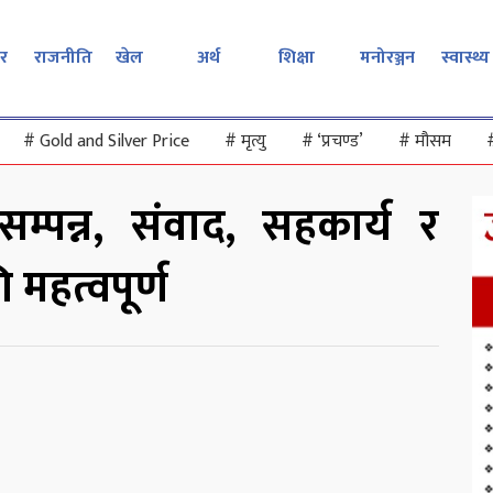
र
राजनीति
खेल
अर्थ
शिक्षा
मनोरञ्जन
स्वास्थ्य
#
Gold and Silver Price
#
मृत्यु
#
‘प्रचण्ड’
#
मौसम
्पन्न, संवाद, सहकार्य र
महत्वपूर्ण