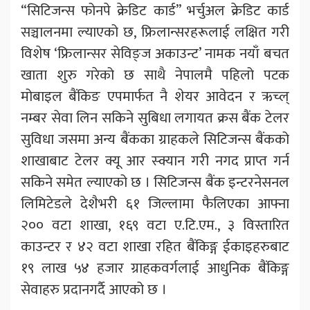
“सिटिजन्स फोनपे क्रेडिट कार्ड” भर्चुअल क्रेडिट कार्ड
सञ्चालनमा ल्याएको छ, फ्रिलान्सरहरूलाई लक्षित गरी
विशेष ‘फ्रिलान्सर सेविङ्ज अकाउन्ट’ नामक नयाँ बचत
खाता शुरु गरेको छ साथै नेपालमै पहिलो पटक
मोबाइल बैंकिङ एपमार्फत नै शेयर आवेदन र ऋच्ल्
नम्बर सेवा लिन सकिने सुबिधा लगायत क्रस बैंक टेलर
सुविधा जसमा अन्य बैंकका ग्राहकले सिटिजन्स बैंकको
शाखाबाट टेलर क्यू आर स्क्यान गरी नगद प्राप्त गर्न
सकिने समेत ल्याएको छ । सिटिजन्स बैंक इन्टरनेसनल
लिमिटेडले देशैभरी ६१ जिल्लामा फैलिएका आफ्ना
२०० वटा शाखा, १६९ वटा ए.टि.एम., ३ विस्तारित
काउन्टर र ४२ वटा शाखा रहित बैंकिङ्ग ईकाइहरुबाट
१९ लाख ५४ हजार ग्राहकवर्गलाई आधुनिक बैंकिङ्ग
सेवाहरु प्रदानगर्दै आएको छ ।