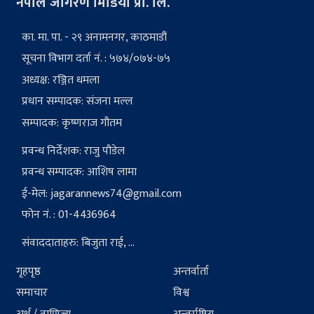
नेपाल जागरण मिडिया प्रा. लि.
का. मा. पा. - २९ अनामनगर, काठमाडौं
सूचना विभाग दर्ता नं. : ५७४/०७४-७५
अध्यक्ष: रञ्जित धमला
प्रधान सम्पादक: संजना मल्ल
सम्पादक: कृष्णराज गौतम
प्रवन्ध निर्देशक: राजु पौडेल
प्रवन्ध सम्पादक: आशिष लामा
ई-मेल:
jagarannews74@gmail.com
फोन नं. : 01-4436964
संवाददाताहरु: बिजुता राई, ...
गृहपृष्ठ
अन्तर्वार्ता
समाचार
विश्व