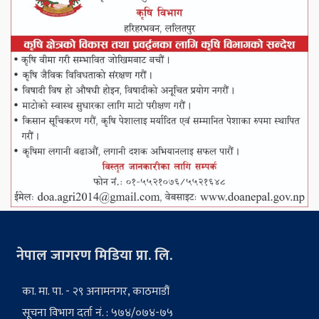
नेपाल जागरण मिडिया प्रा. लि.
का. मा. पा. - २९ अनामनगर, काठमाडौं
सूचना विभाग दर्ता नं. : ५७४/०७४-७५