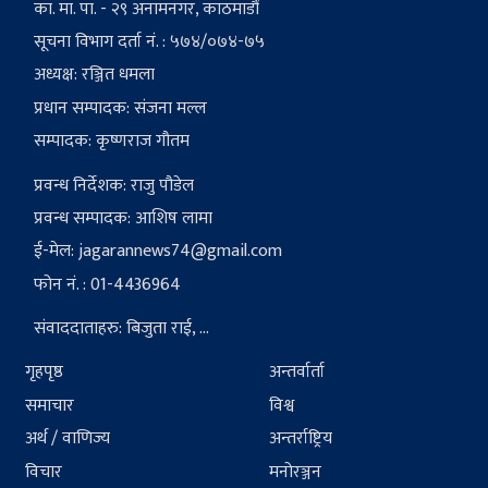
का. मा. पा. - २९ अनामनगर, काठमाडौं
सूचना विभाग दर्ता नं. : ५७४/०७४-७५
अध्यक्ष: रञ्जित धमला
प्रधान सम्पादक: संजना मल्ल
सम्पादक: कृष्णराज गौतम
प्रवन्ध निर्देशक: राजु पौडेल
प्रवन्ध सम्पादक: आशिष लामा
ई-मेल:
jagarannews74@gmail.com
फोन नं. : 01-4436964
संवाददाताहरु: बिजुता राई, ...
गृहपृष्ठ
अन्तर्वार्ता
समाचार
विश्व
अर्थ / वाणिज्य
अन्तर्राष्ट्रिय
विचार
मनोरञ्जन