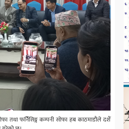
ोफा तथा फर्निेसिङ्ग कम्पनी सोफा हब काठमाडौले दशैं
 गरेको छ।