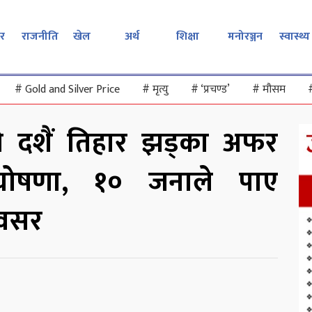
र
राजनीति
खेल
अर्थ
शिक्षा
मनोरञ्जन
स्वास्थ्य
#
Gold and Silver Price
#
मृत्यु
#
‘प्रचण्ड’
#
मौसम
 दशैं तिहार झड्का अफर
घोषणा, १० जनाले पाए
अवसर