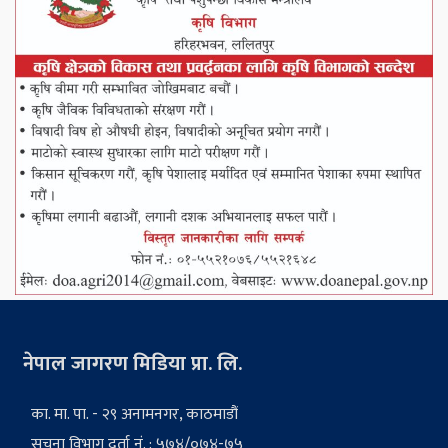
नेपाल जागरण मिडिया प्रा. लि.
का. मा. पा. - २९ अनामनगर, काठमाडौं
सूचना विभाग दर्ता नं. : ५७४/०७४-७५