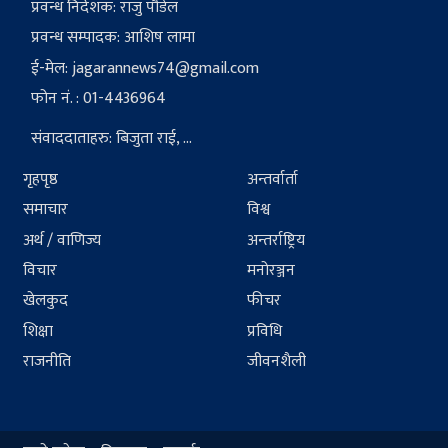
प्रवन्ध निर्देशक: राजु पौडेल
प्रवन्ध सम्पादक: आशिष लामा
ई-मेल:
jagarannews74@gmail.com
फोन नं. : 01-4436964
संवाददाताहरु: बिजुता राई, ...
गृहपृष्ठ
अन्तर्वार्ता
समाचार
विश्व
अर्थ / वाणिज्य
अन्तर्राष्ट्रिय
विचार
मनोरञ्जन
खेलकुद
फीचर
शिक्षा
प्रविधि
राजनीति
जीवनशैली