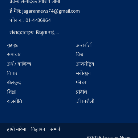
प्रवन्ध सम्पादक: आशिष लामा
ई-मेल:
jagarannews74@gmail.com
फोन नं. : 01-4436964
संवाददाताहरु: बिजुता राई, ...
गृहपृष्ठ
अन्तर्वार्ता
समाचार
विश्व
अर्थ / वाणिज्य
अन्तर्राष्ट्रिय
विचार
मनोरञ्जन
खेलकुद
फीचर
शिक्षा
प्रविधि
राजनीति
जीवनशैली
हाम्रो बारेमा
विज्ञापन
सम्पर्क
©2026 Jagaran News