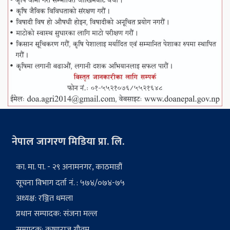
नेपाल जागरण मिडिया प्रा. लि.
का. मा. पा. - २९ अनामनगर, काठमाडौं
सूचना विभाग दर्ता नं. : ५७४/०७४-७५
अध्यक्ष: रञ्जित धमला
प्रधान सम्पादक: संजना मल्ल
सम्पादक: कृष्णराज गौतम