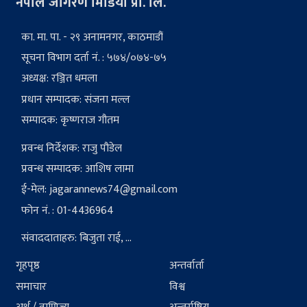
नेपाल जागरण मिडिया प्रा. लि.
का. मा. पा. - २९ अनामनगर, काठमाडौं
सूचना विभाग दर्ता नं. : ५७४/०७४-७५
अध्यक्ष: रञ्जित धमला
प्रधान सम्पादक: संजना मल्ल
सम्पादक: कृष्णराज गौतम
प्रवन्ध निर्देशक: राजु पौडेल
प्रवन्ध सम्पादक: आशिष लामा
ई-मेल:
jagarannews74@gmail.com
फोन नं. : 01-4436964
संवाददाताहरु: बिजुता राई, ...
गृहपृष्ठ
अन्तर्वार्ता
समाचार
विश्व