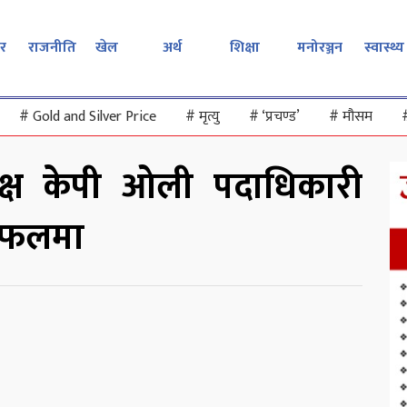
र
राजनीति
खेल
अर्थ
शिक्षा
मनोरञ्जन
स्वास्थ्य
#
Gold and Silver Price
#
मृत्यु
#
‘प्रचण्ड’
#
मौसम
क्ष केपी ओली पदाधिकारी
लफलमा