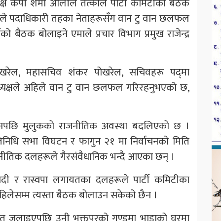
्ष केपी शर्मा ओलीले तत्काल पार्टी कमिटीको बैठक
िले पदाधिकारी तहका नेताहरूसँग वान टु वान छलफल
ो बैठक बोलाइने एमाले प्रचार विभाग प्रमुख राजेन्द्र
 पोखरेल, महासचिव शंकर पोखरेल, सचिवहरू पद्‍मा
्यक्षले अहिले वान टु वान छलफल गरिरहनुभएको छ,
नपछि मुलुकको राजनीतिक अवस्था बदलिएको छ ।
निधि सभा विघटन र फागुन २१ मा निर्वाचनको मिति
ीतिक दलहरूले गैरसंवैधानिक भन्दै आएका छन् ।
ओवादी र रास्वपा लगायतका दलहरूले पार्टी कमिटीका
लेसम्म त्यस्ता बैठक बोलाउन सकेको छैन ।
 जलाइएपछि उनी भक्तपुरको गुण्डुमा भाडाको घरमा