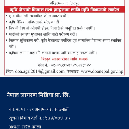
नेपाल जागरण मिडिया प्रा. लि.
का. मा. पा. - २९ अनामनगर, काठमाडौं
सूचना विभाग दर्ता नं. : ५७४/०७४-७५
अध्यक्ष: रञ्जित धमला