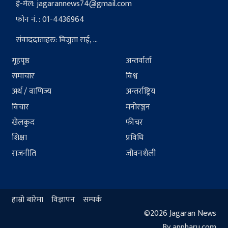
ई-मेल:
jagarannews74@gmail.com
फोन नं. : 01-4436964
संवाददाताहरु: बिजुता राई, ...
गृहपृष्ठ
अन्तर्वार्ता
समाचार
विश्व
अर्थ / वाणिज्य
अन्तर्राष्ट्रिय
विचार
मनोरञ्जन
खेलकुद
फीचर
शिक्षा
प्रविधि
राजनीति
जीवनशैली
हाम्रो बारेमा
विज्ञापन
सम्पर्क
©2026 Jagaran News
By appharu.com