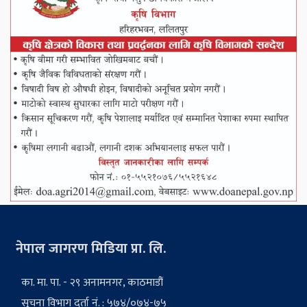
नेपाल जागरण मिडिया प्रा. लि.
का. मा. पा. - २९ अनामनगर, काठमाडौं
सूचना विभाग दर्ता नं. : ५७४/०७४-७५