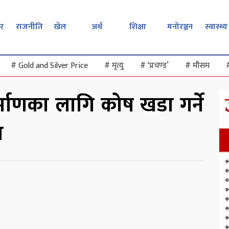
र
राजनीति
खेल
अर्थ
शिक्षा
मनोरञ्जन
स्वास्थ्य
#
Gold and Silver Price
#
मृत्यु
#
‘प्रचण्ड’
#
मौसम
र्माणका लागि कोष खडा गर्ने
ा