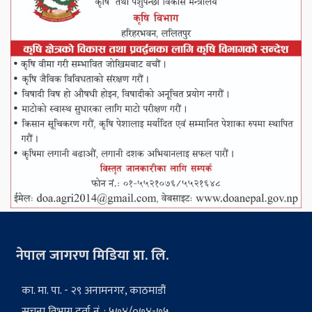
नेपाल जागरण मिडिया प्रा. लि.
का. मा. पा. - २९ अनामनगर, काठमाडौं
सूचना विभाग दर्ता नं. : ५७४/०७४-७५