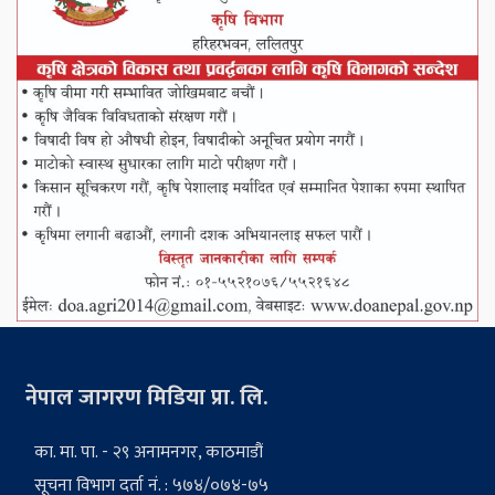
नेपाल जागरण मिडिया प्रा. लि.
का. मा. पा. - २९ अनामनगर, काठमाडौं
सूचना विभाग दर्ता नं. : ५७४/०७४-७५