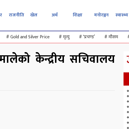
र
राजनीति
खेल
अर्थ
शिक्षा
मनोरञ्जन
स्वास्थ्य
#
Gold and Silver Price
#
मृत्यु
#
‘प्रचण्ड’
#
मौसम
ालेको केन्द्रीय सचिवालय