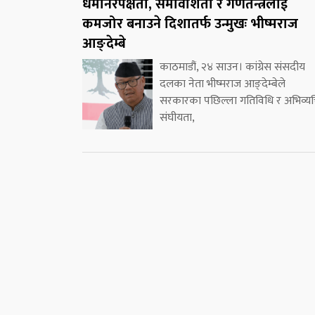
धर्मनिरपेक्षता, समावेशिता र गणतन्त्रलाई
कमजोर बनाउने दिशातर्फ उन्मुखः भीष्मराज
आङ्देम्बे
काठमाडौं, २४ साउन। कांग्रेस संसदीय
दलका नेता भीष्मराज आङ्देम्बेले
सरकारका पछिल्ला गतिविधि र अभिव्यक्
संघीयता,