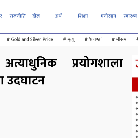
र
राजनीति
खेल
अर्थ
शिक्षा
मनोरञ्जन
स्वास्थ्य
#
Gold and Silver Price
#
मृत्यु
#
‘प्रचण्ड’
#
मौसम
अत्याधुनिक प्रयोगशाला
ारा उदघाटन