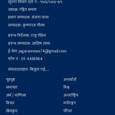
सूचना विभाग दर्ता नं. : ५७४/०७४-७५
अध्यक्ष: रञ्जित धमला
प्रधान सम्पादक: संजना मल्ल
सम्पादक: कृष्णराज गौतम
प्रवन्ध निर्देशक: राजु पौडेल
प्रवन्ध सम्पादक: आशिष लामा
ई-मेल:
jagarannews74@gmail.com
फोन नं. : 01-4436964
संवाददाताहरु: बिजुता राई, ...
गृहपृष्ठ
अन्तर्वार्ता
समाचार
विश्व
अर्थ / वाणिज्य
अन्तर्राष्ट्रिय
विचार
मनोरञ्जन
खेलकुद
फीचर