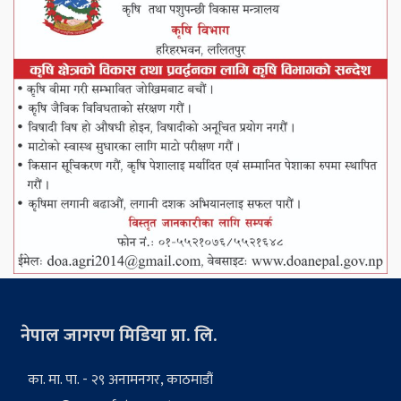
नेपाल जागरण मिडिया प्रा. लि.
का. मा. पा. - २९ अनामनगर, काठमाडौं