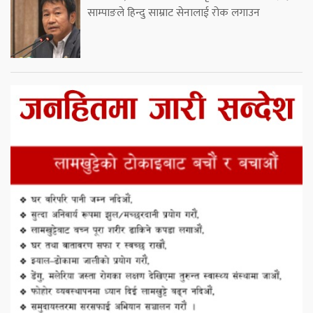
साम्पाङले हिन्दु साम्राट सेनालाई रोक लगाउन