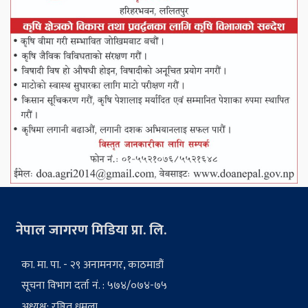
नेपाल जागरण मिडिया प्रा. लि.
का. मा. पा. - २९ अनामनगर, काठमाडौं
सूचना विभाग दर्ता नं. : ५७४/०७४-७५
अध्यक्ष: रञ्जित धमला