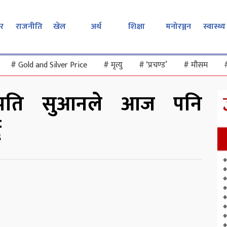
र
राजनीति
खेल
अर्थ
शिक्षा
मनोरञ्जन
स्वास्थ्य
#
Gold and Silver Price
#
मृत्यु
#
‘प्रचण्ड’
#
मौसम
ट्रपति सुआनले आज पनि
ै