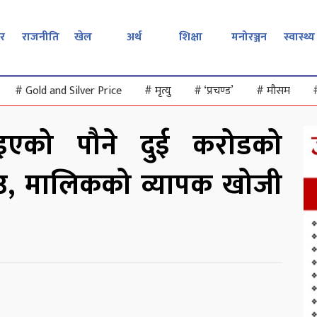
र
राजनीति
खेल
अर्थ
शिक्षा
मनोरञ्जन
स्वास्थ्य
#
Gold and Silver Price
#
मृत्यु
#
‘प्रचण्ड’
#
मौसम
याइएको पौने दुई करोडको
ाउ, मालिकको व्यापक खोजी