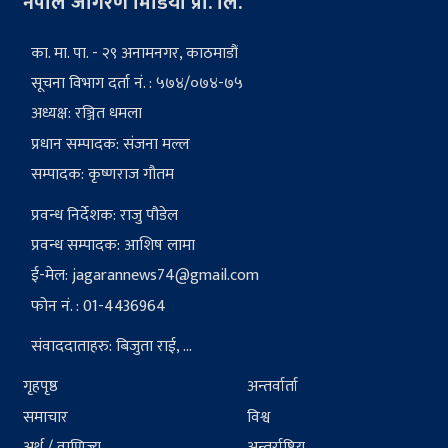
नेपाल जागरण मिडिया प्रा. लि.
का. मा. पा. - २९ अनामनगर, काठमाडौं
सूचना विभाग दर्ता नं. : ५७४/०७४-७५
अध्यक्ष: रञ्जित धमला
प्रधान सम्पादक: संजना मल्ल
सम्पादक: कृष्णराज गौतम
प्रवन्ध निर्देशक: राजु पौडेल
प्रवन्ध सम्पादक: आशिष लामा
ई-मेल:
jagarannews74@gmail.com
फोन नं. : 01-4436964
संवाददाताहरु: बिजुता राई, ...
गृहपृष्ठ
अन्तर्वार्ता
समाचार
विश्व
अर्थ / वाणिज्य
अन्तर्राष्ट्रिय