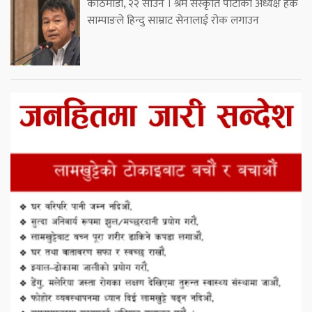
काठमाडौं, २२ साउन । श्रम संस्कृति पार्टीका अध्यक्ष हर्क
साम्पाङले हिन्दु साम्राट सेनालाई रोक लगाउन