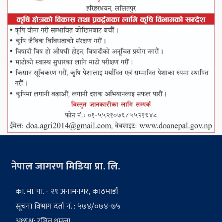
नेपाल जागरण मिडिया प्रा. लि.
का. मा. पा. - २९ अनामनगर, काठमाडौं
सूचना विभाग दर्ता नं. : ५७४/०७४-७५
अध्यक्ष: रञ्जित धमला