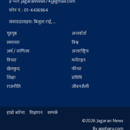
ई-मेल:
jagarannews74@gmail.com
फोन नं. : 01-4436964
संवाददाताहरु: बिजुता राई, ...
गृहपृष्ठ
अन्तर्वार्ता
समाचार
विश्व
अर्थ / वाणिज्य
अन्तर्राष्ट्रिय
विचार
मनोरञ्जन
खेलकुद
फीचर
शिक्षा
प्रविधि
राजनीति
जीवनशैली
हाम्रो बारेमा
विज्ञापन
सम्पर्क
©2026 Jagaran News
By appharu.com