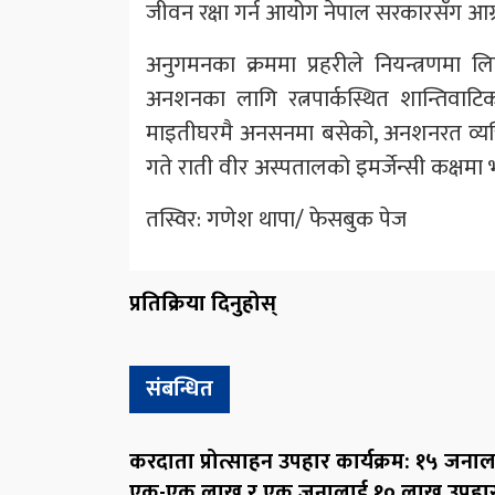
जीवन रक्षा गर्न आयोग नेपाल सरकारसँग आग्
अनुगमनका क्रममा प्रहरीले नियन्त्रणमा 
अनशनका लागि रत्नपार्कस्थित शान्तिवाट
माइतीघरमै अनसनमा बसेको, अनशनरत व्यक्त
गते राती वीर अस्पतालको इमर्जेन्सी कक्षमा
तस्विर: गणेश थापा/ फेसबुक पेज
प्रतिक्रिया दिनुहोस्
संबन्धित
करदाता प्रोत्साहन उपहार कार्यक्रम: १५ जना
एक-एक लाख र एक जनालाई १० लाख उपहा