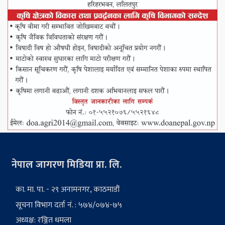
नेपाल जागरण मिडिया प्रा. लि.
का. मा. पा. - २९ अनामनगर, काठमाडौं
सूचना विभाग दर्ता नं. : ५७४/०७४-७५
अध्यक्ष: रञ्जित धमला