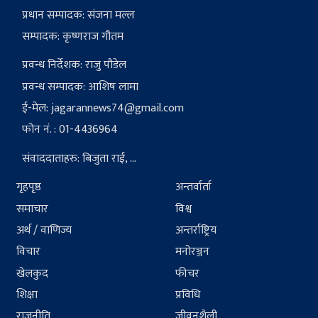
प्रधान सम्पादक: संजना मल्ल
सम्पादक: कृष्णराज गौतम
प्रवन्ध निर्देशक: राजु पौडेल
प्रवन्ध सम्पादक: आशिष लामा
ई-मेल:
jagarannews74@gmail.com
फोन नं. : 01-4436964
संवाददाताहरु: बिजुता राई, ...
गृहपृष्ठ
अन्तर्वार्ता
समाचार
विश्व
अर्थ / वाणिज्य
अन्तर्राष्ट्रिय
विचार
मनोरञ्जन
खेलकुद
फीचर
शिक्षा
प्रविधि
राजनीति
जीवनशैली