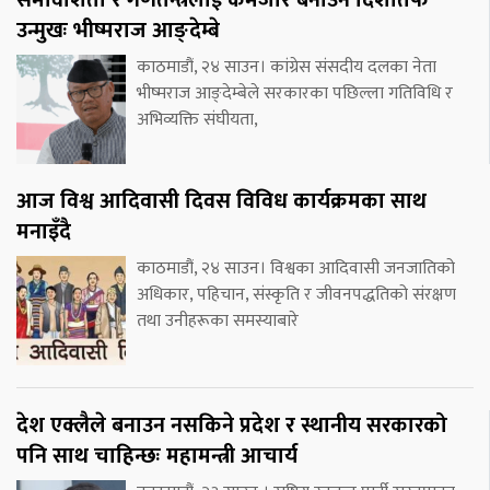
समावेशिता र गणतन्त्रलाई कमजोर बनाउने दिशातर्फ
उन्मुखः भीष्मराज आङ्देम्बे
काठमाडौं, २४ साउन। कांग्रेस संसदीय दलका नेता
भीष्मराज आङ्देम्बेले सरकारका पछिल्ला गतिविधि र
अभिव्यक्ति संघीयता,
आज विश्व आदिवासी दिवस विविध कार्यक्रमका साथ
मनाइँदै
काठमाडौं, २४ साउन। विश्वका आदिवासी जनजातिको
अधिकार, पहिचान, संस्कृति र जीवनपद्धतिको संरक्षण
तथा उनीहरूका समस्याबारे
देश एक्लैले बनाउन नसकिने प्रदेश र स्थानीय सरकारको
पनि साथ चाहिन्छः महामन्त्री आचार्य