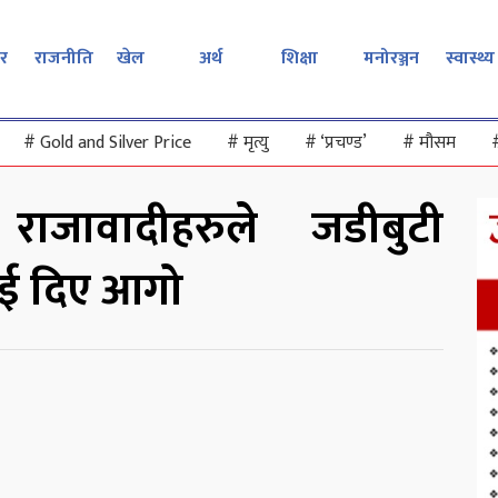
र
राजनीति
खेल
अर्थ
शिक्षा
मनोरञ्जन
स्वास्थ्य
#
Gold and Silver Price
#
मृत्यु
#
‘प्रचण्ड’
#
मौसम
ा राजावादीहरुले जडीबुटी
ाई दिए आगो