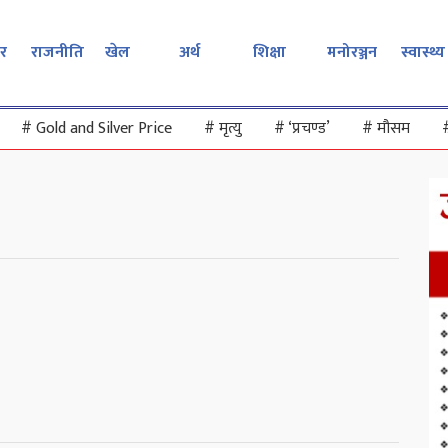
र
राजनीति
खेल
अर्थ
शिक्षा
मनोरञ्जन
स्वास्थ्य
#
Gold and Silver Price
#
मृत्यु
#
‘प्रचण्ड’
#
मौसम