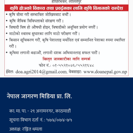
नेपाल जागरण मिडिया प्रा. लि.
का. मा. पा. - २९ अनामनगर, काठमाडौं
सूचना विभाग दर्ता नं. : ५७४/०७४-७५
अध्यक्ष: रञ्जित धमला