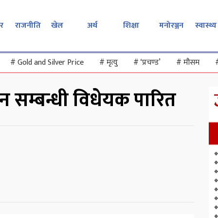
र
राजनीति
खेल
अर्थ
शिक्षा
मनोरञ्जन
स्वास्थ्य
#
Gold and Silver Price
#
मृत्यु
#
‘प्रचण्ड’
#
मौसम
सन सम्बन्धी विधेयक पारित