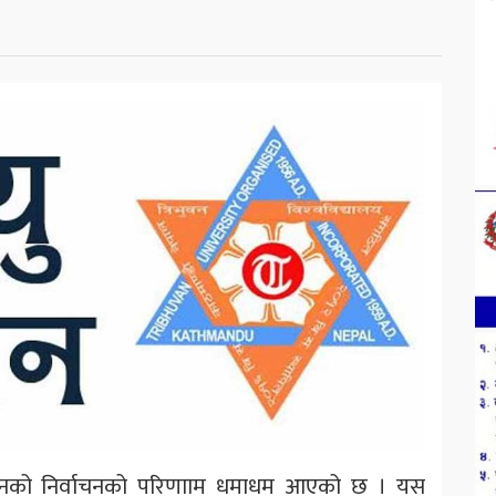
ी युनियनको निर्वाचनको परिणााम धमाधम आएको छ । यस