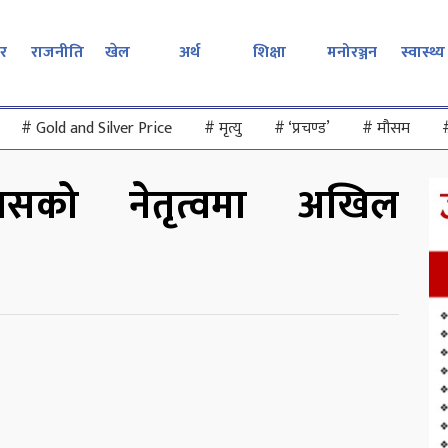
र
राजनीति
खेल
अर्थ
शिक्षा
मनोरञ्जन
स्वास्थ्य
#
Gold and Silver Price
#
मृत्यु
#
‘प्रचण्ड’
#
मौसम
पसको नेतृत्वमा अखिल