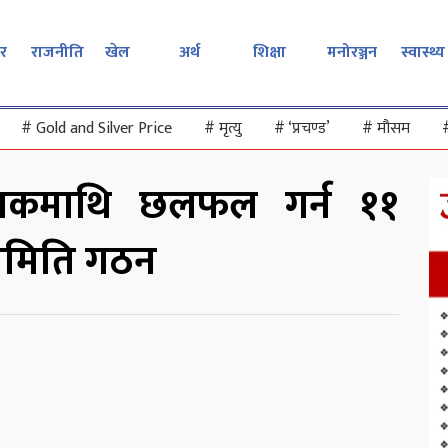
र
राजनीति
खेल
अर्थ
शिक्षा
मनोरञ्जन
स्वास्थ्य
#
Gold and Silver Price
#
मृत्यु
#
‘प्रचण्ड’
#
मौसम
ेयकमाथि छलफल गर्न ११
समिति गठन